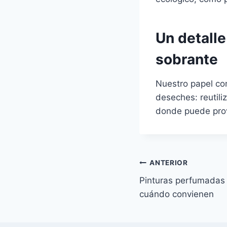
Un detalle
sobrante
Nuestro papel com
deseches: reutili
donde puede prov
Navegación
ANTERIOR
Pinturas perfumadas 
de
cuándo convienen
entradas