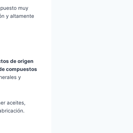
ompuesto muy
ión y altamente
tos de origen
s de compuestos
nerales y
ner aceites,
abricación.