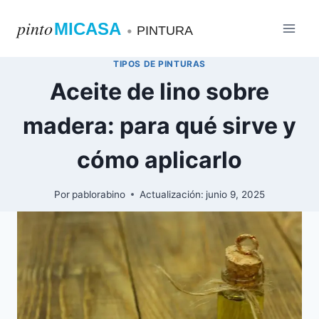
Saltar
pinto
MICASA
al
•
PINTURA
contenido
TIPOS DE PINTURAS
Aceite de lino sobre
madera: para qué sirve y
cómo aplicarlo
Por
pablorabino
Actualización:
junio 9, 2025