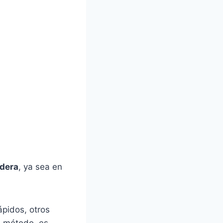
adera
, ya sea en
ápidos, otros
n método, es