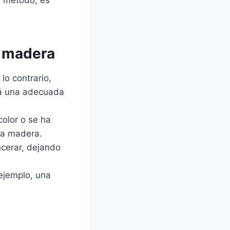
a madera
o contrario,
rá una adecuada
color o se ha
 la madera.
ncerar, dejando
 ejemplo, una