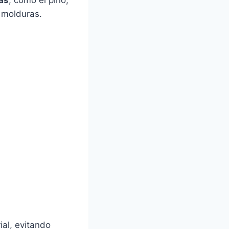
as
, como el pino,
 molduras.
ial, evitando