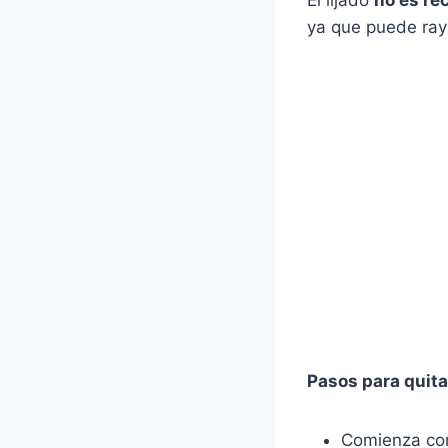
El lijado
no es re
ya que puede raya
Pasos para quitar
Comienza con 