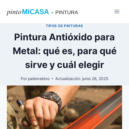
Saltar
pinto
MICASA
al
•
PINTURA
contenido
TIPOS DE PINTURAS
Pintura Antióxido para
Metal: qué es, para qué
sirve y cuál elegir
Por
pablorabino
Actualización:
junio 26, 2025