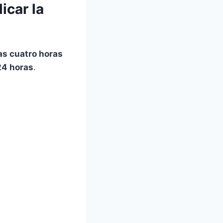
icar la
as cuatro horas
24 horas
.